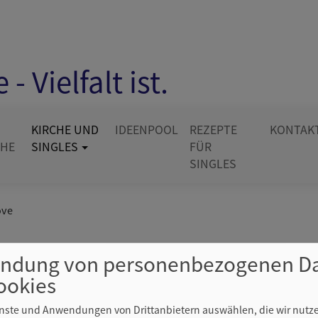
- Vielfalt ist.
KIRCHE UND
IDEENPOOL
REZEPTE
KONTAK
CHE
SINGLES
FÜR
SINGLES
ove
ve
ndung von personenbezogenen D
ookies
ienste und Anwendungen von Drittanbietern auswählen, die wir nutz