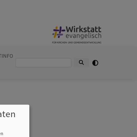
TINFO
Suche
aten
en