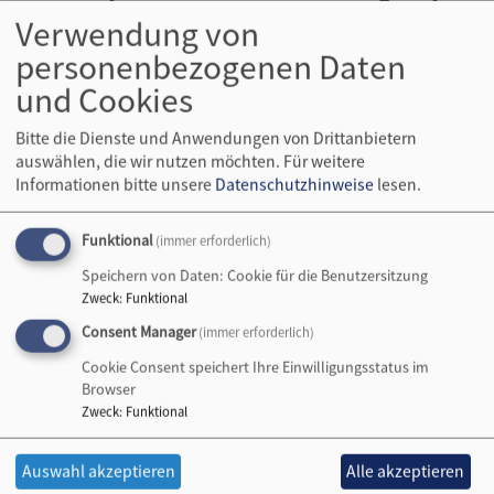
Postkarte zum Auftakt
Verwendung von
der Homepage
personenbezogenen Daten
und Cookies
Bitte die Dienste und Anwendungen von Drittanbietern
Die "Church of England"
auswählen, die wir nutzen möchten.
Für weitere
hat sich schon 2014 auf
Informationen bitte unsere
Datenschutzhinweise
lesen.
den Weg gemacht und
eine große Kampagne
Funktional
(immer erforderlich)
zum Thema "Singles"
gestartet. Ausgangspunkt
Speichern von Daten: Cookie für die Benutzersitzung
Bildrechte
Wirkstatt Evangelisch
Zweck
:
Funktional
bildete eine Umfrage, bei
der über 7.000 Singles in der Kirche befragt wurden.
Consent Manager
(immer erforderlich)
Das Ergebnis: Die überwiegende Zahl der erwachsenen
Cookie Consent speichert Ihre Einwilligungsstatus im
Gemeindemitglieder ist verheiratet. Allerdings ist jedes
Browser
dritte erwachsene Kirchenmitglied ein Single. Aus den
Zweck
:
Funktional
Erkenntnissen der Studie wurden verschiedene
Maßnahmen abgeleitet. 2021 startete die bayerische
Auswahl akzeptieren
Alle akzeptieren
Landeskirche, unterstützt von der EKD dieses Portal mit