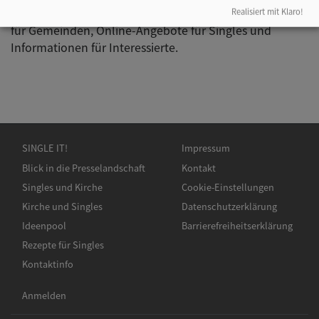
dem Titel "Singles und Kirche". Hier finden sich Tipps
Realisiert mit Klaro!
für Gemeinden, Online-Angebote für Singles und
Informationen für Interessierte.
Hauptnavigation
Fußbereichsmenü
SINGLE IT!
Impressum
Blick in die Presselandschaft
Kontakt
Singles und Kirche
Cookie-Einstellungen
Kirche und Singles
Datenschutzerklärung
Ideenpool
Barrierefreiheitserklärung
Rezepte für Singles
Kontaktinfo
Benutzermenü
Anmelden